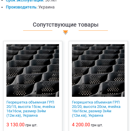
Срок эксплуатации
:
50 лет
Производитель
:
Украина
Сопутствующие товары
Георешетка объемная ГРП
Георешетка объемная ГРП
20/15, высота 15см, ячейка
20/20, высота 20см, ячейка
16х16см, размер 3х4м
16х16см, размер 3х4м
(12м.кв), Украина
(12м.кв), Украина
3 130.00
4 200.00
грн
шт.
грн
шт.