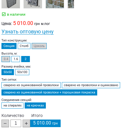
в наличии
5 010.00
Цена:
грн
м.пог
Узнать оптовую цену
Тип конструкции:
Секция
Столб
Цоколь
Высота, м:
0.4
1.6
2
Размер ячейки, мм:
50х50
50х100
Тип сетки:
сварено из оцинкованной проволоки
сварено из проволоки и оцинковано
сварено из оцинкованной проволоки + порошковая покраска
Соединения секций:
на спиралях
на крючках
Количество
Итого
5 010.00
грн