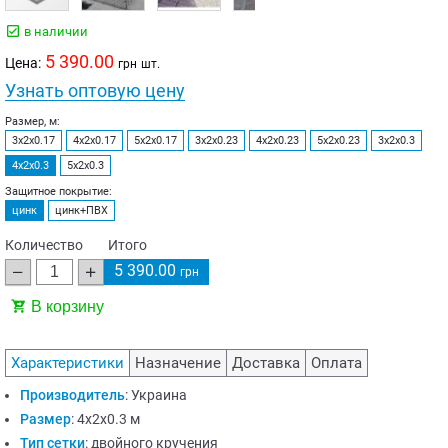
в наличии
5 390.00
Цена:
грн
шт.
Узнать оптовую цену
Размер, м:
3х2х0.17
4х2х0.17
5х2х0.17
3х2х0.23
4х2х0.23
5х2х0.23
3х2х0.3
4х2х0.3
5х2х0.3
Защитное покрытие:
цинк
цинк+ПВХ
Количество
Итого
5 390.00
грн
В корзину
Характеристики
Назначение
Доставка
Оплата
Производитель
:
Украина
Размер
:
4х2х0.3 м
Тип сетки
:
двойного кручения