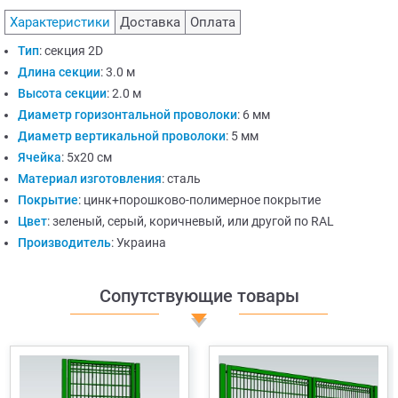
Характеристики
Доставка
Оплата
Тип
:
секция 2D
Длина секции
:
3.0 м
Высота секции
:
2.0 м
Диаметр горизонтальной проволоки
:
6 мм
Диаметр вертикальной проволоки
:
5 мм
Ячейка
:
5х20 см
Материал изготовления
:
сталь
Покрытие
:
цинк+порошково-полимерное покрытие
Цвет
:
зеленый, серый, коричневый, или другой по RAL
Производитель
:
Украина
Сопутствующие товары