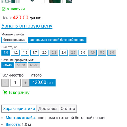
в наличии
420.00
Цена:
грн
шт.
Узнать оптовую цену
Монтаж столба:
бетонирование
анкерами к готовой бетонной основе
Высота, м:
1.0
1.2
1.5
1.7
2.0
2.2
2.4
2.5
3.0
4.0
5.0
6.0
Сечение профиля, мм:
60х40
60х60
60х80
Количество
Итого
420.00
грн
В корзину
Характеристики
Доставка
Оплата
Монтаж столба
:
анкерами к готовой бетонной основе
Высота
:
1.0 м