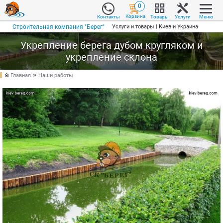
0
Корзина
Товары
Услуги
Меню
Контакты
Строительная компания "Берег"
Услуги и товары | Киев и Украина
Укрепление берега дубом кругляком и
укрепление склона
Главная
Наши работы