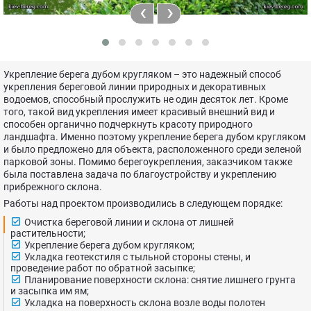
‹
›
Укрепление берега дубом кругляком – это надежный способ
укрепления береговой линии природных и декоративных
водоемов, способный прослужить не один десяток лет. Кроме
того, такой вид укрепления имеет красивый внешний вид и
способен органично подчеркнуть красоту природного
ландшафта. Именно поэтому укрепление берега дубом кругляком
и было предложено для объекта, расположенного среди зеленой
парковой зоны. Помимо берегоукрепления, заказчиком также
была поставлена задача по благоустройству и укреплению
прибрежного склона.
Работы над проектом производились в следующем порядке:
Очистка береговой линии и склона от лишней
растительности;
Укрепление берега дубом кругляком;
Укладка геотекстиля с тыльной стороны стены, и
проведение работ по обратной засыпке;
Планирование поверхности склона: снятие лишнего грунта
и засыпка им ям;
Укладка на поверхность склона возле воды полотен