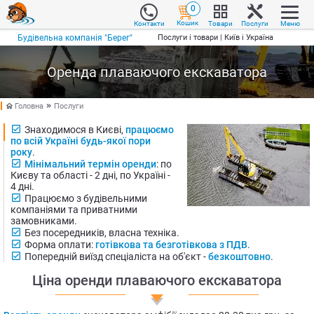
0
Кошик
Товари
Послуги
Меню
Контакти
Будівельна компанія "Берег"
Послуги і товари | Київ і Україна
Оренда плаваючого екскаватора
Головна
Послуги
Знаходимося в Києві,
працюємо
по всій Україні будь-якої пори
року
.
Мінімальний термін оренди
: по
Києву та області - 2 дні, по Україні -
4 дні.
Працюємо з будівельними
компаніями та приватними
замовниками.
Без посередників, власна техніка.
Форма оплати:
готівкова та безготівкова з ПДВ
.
Попередній виїзд спеціаліста на об'єкт -
безкоштовно
.
Ціна оренди плаваючого екскаватора