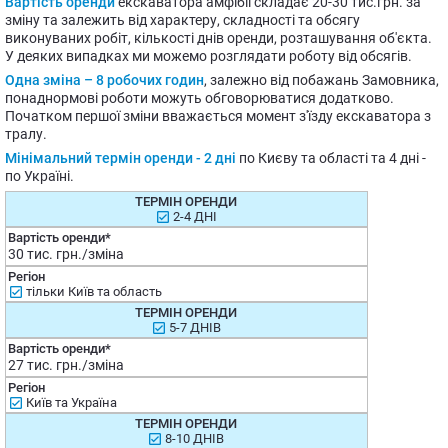
Вартість оренди
екскаватора амфібії складає 20-30 тис.грн. за
зміну та залежить від характеру, складності та обсягу
виконуваних робіт, кількості днів оренди, розташування об'єкта.
У деяких випадках ми можемо розглядати роботу від обсягів.
Одна зміна – 8 робочих годин
, залежно від побажань Замовника,
понаднормові роботи можуть обговорюватися додатково.
Початком першої зміни вважається момент з'їзду екскаватора з
тралу.
Мінімальний термін оренди - 2 дні
по Києву та області та 4 дні -
по Україні.
2-4 ДНІ
30 тис. грн./зміна
тільки Київ та область
5-7 ДНІВ
27 тис. грн./зміна
Київ та Україна
8-10 ДНІВ