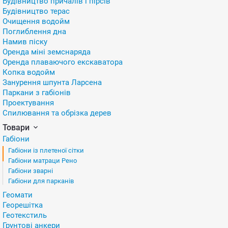
Будівництво причалів і пірсів
Будівництво терас
Очищення водойм
Поглиблення дна
Намив піску
Оренда міні земснаряда
Оренда плаваючого екскаватора
Копка водойм
Занурення шпунта Ларсена
Паркани з габіонів
Проектування
Спилювання та обрізка дерев
Товари
Габіони
Габіони із плетеної сітки
Габіони матраци Рено
Габіони зварні
Габіони для парканів
Геомати
Георешітка
Геотекстиль
Грунтові анкери