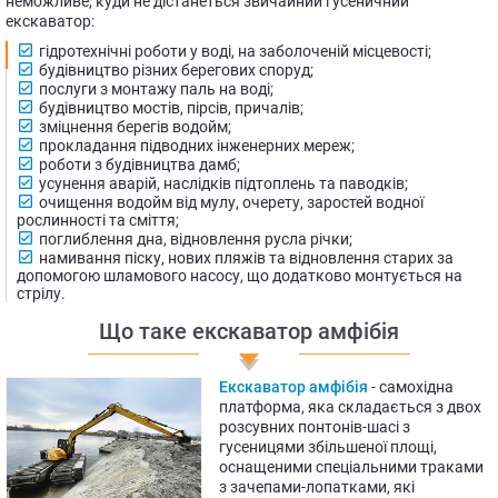
неможливе, куди не дістанеться звичайний гусеничний
екскаватор:
гідротехнічні роботи у воді, на заболоченій місцевості;
будівництво різних берегових споруд;
послуги з монтажу паль на воді;
будівництво мостів, пірсів, причалів;
зміцнення берегів водойм;
прокладання підводних інженерних мереж;
роботи з будівництва дамб;
усунення аварій, наслідків підтоплень та паводків;
очищення водойм від мулу, очерету, заростей водної
рослинності та сміття;
поглиблення дна, відновлення русла річки;
намивання піску, нових пляжів та відновлення старих за
допомогою шламового насосу, що додатково монтується на
стрілу.
Що таке екскаватор амфібія
Екскаватор амфібія
- самохідна
платформа, яка складається з двох
розсувних понтонів-шасі з
гусеницями збільшеної площі,
оснащеними спеціальними траками
з зачепами-лопатками, які