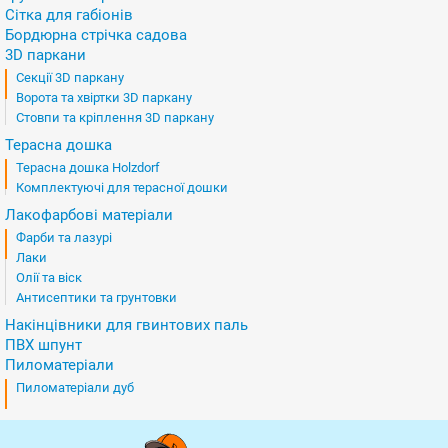
Сітка для габіонів
Бордюрна стрічка садова
3D паркани
Секції 3D паркану
Ворота та хвіртки 3D паркану
Стовпи та кріплення 3D паркану
Терасна дошка
Терасна дошка Holzdorf
Комплектуючі для терасної дошки
Лакофарбові матеріали
Фарби та лазурі
Лаки
Олії та віск
Антисептики та грунтовки
Накінцівники для гвинтових паль
ПВХ шпунт
Пиломатеріали
Пиломатеріали дуб