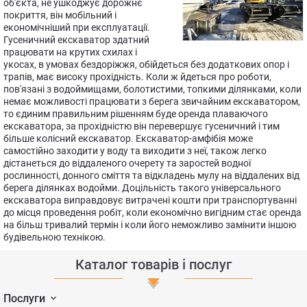
об'єкта, не ушкоджує дорожнє
покриття, він мобільний і
економічніший при експлуатації.
Гусеничний екскаватор здатний
працювати на крутих схилах і
укосах, в умовах бездоріжжя, обійдеться без додаткових опор і
трапів, має високу прохідність. Коли ж йдеться про роботи,
пов'язані з водоймищами, болотистими, топкими ділянками, коли
немає можливості працювати з берега звичайним екскаватором,
то єдиним правильним рішенням буде оренда плаваючого
екскаватора, за прохідністю він перевершує гусеничний і тим
більше колісний екскаватор. Екскаватор-амфібія може
самостійно заходити у воду та виходити з неї, також легко
дістанеться до віддаленого очерету та заростей водної
рослинності, донного сміття та відкладень мулу на віддалених від
берега ділянках водойми. Доцільність такого універсального
екскаватора виправдовує витрачені кошти при транспортуванні
до місця проведення робіт, коли економічно вигідним стає оренда
на більш тривалий термін і коли його неможливо замінити іншою
будівельною технікою.
Каталог товарів і послуг
Послуги