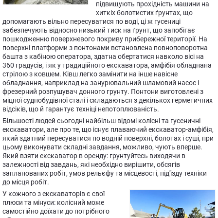
підвищують прохідність машини на
хиткіх болотистих ґрунтах, що
допомагають вільно пересуватися по воді, ці ж гусениці
забезпечують відносно низький тиск на ґрунт, що запобігає
пошкодженню поверхневого покриву прибережної території. На
поверхні платформи з понтонами встановлена повноповоротна
башта з кабіною оператора, здатна обертатися навколо вісі на
360 градусів, і як у традиційного екскаватора, амфібія обладнана
стрілою з ковшем. Ківш легко замінити на інше навісне
обладнання, наприклад на занурювальний шламовий насос і
фрезерний розпушувач донного грунту. Понтони виготовлені з
міцної суднобудівної сталі і складаються з декількох герметичних
відсіків, що й гарантує техніці непотоплюваність.
Більшості людей сьогодні найбільш відомі колісні та гусеничні
екскаватори, але про те, що існує плаваючий екскаватор-амфібія,
який здатний пересуватися по водній поверхні, болотах і суші, при
цьому виконувати складні завдання, можливо, чують вперше.
Який взяти екскаватор в оренду: грунтуйтесь виходячи в
залежності від завдань, які необхідно вирішити, обсягів
запланованих робіт, умов рельєфу та місцевості, під'їзду техніки
до місця робіт.
У кожного з екскаваторів є свої
плюси та мінуси: колісний може
самостійно доїхати до потрібного