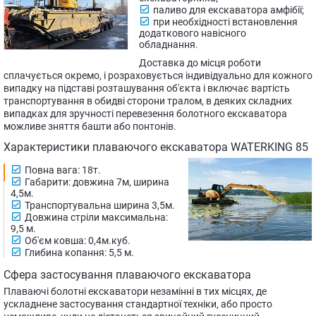
паливо для екскаватора амфібії;
при необхідності встановлення
додаткового навісного
обладнання.
Доставка до місця роботи
сплачується окремо, і розраховується індивідуально для кожного
випадку на підставі розташування об'єкта і включає вартість
транспортування в обидві сторони тралом, в деяких складних
випадках для зручності перевезення болотного екскаватора
можливе зняття башти або понтонів.
Характеристики плаваючого екскаватора WATERKING 85
Повна вага: 18т.
Габарити: довжина 7м, ширина
4,5м.
Транспортувальна ширина 3,5м.
Довжина стріли максимальна:
9,5 м.
Об'єм ковша: 0,4м.куб.
Глибина копання: 5,5 м.
Сфера застосування плаваючого екскаватора
Плаваючі болотні екскаватори незамінні в тих місцях, де
ускладнене застосування стандартної техніки, або просто