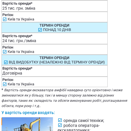
25 тис. грн. зміна
Київ та Україна
ПОНАД 10 ДНІВ
24 тис. грн./зміна
Київ та Україна
ВІД ВИДОБУТКУ (НЕЗАЛЕЖНО ВІД ТЕРМІНУ ОРЕНДИ)
Договірна
Київ та Україна
*
Вартість оренди екскаватора амфібії наведена суто орієнтовно і може
змінюватися як у більшу, так і в меншу сторону залежно від різних
факторів, таких як: складність та обсяги виконуваних робіт, розташування
об'єкта, пори року і т.д..
У вартість оренди входять:
оренда самої техніки;
робота оператора-
екскаваторника;