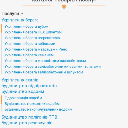
Послуги
Укріплення берега
Укріплення берега дубом
Укріплення берега ПВХ шпунтом
Укріплення берега георешіткою
Укріплення берега габіонами
Укріплення берега матрацами Рено
Укріплення берега каменем
Укріплення берега монолітним залізобетоном
Укріплення берега залізобетонними сваями і плитами
Укріплення берега залізобетонним шпунтом
Укріплення схилів
Будівництво підпірних стін
Будівництво водойм
Гідроізоляція водойм
Будівництво пожежних водойм
Будівництво накопичувальних водойм
Будівництво полігонів ТПВ
Будівництво резервуарів