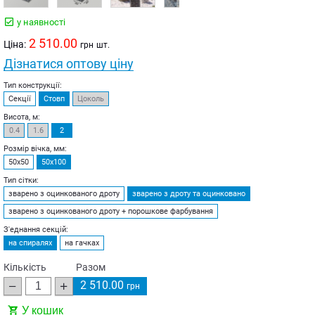
у наявності
2 510.00
Ціна:
грн
шт.
Дізнатися оптову ціну
Тип конструкції:
Секції
Стовп
Цоколь
Висота, м:
0.4
1.6
2
Розмір вічка, мм:
50х50
50х100
Тип сітки:
зварено з оцинкованого дроту
зварено з дроту та оцинковано
зварено з оцинкованого дроту + порошкове фарбування
З'еднання секцій:
на спиралях
на гачках
Кількість
Разом
2 510.00
грн
У кошик