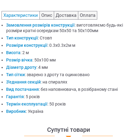
Характеристики
Опис
Доставка
Оплата
Замовлення розмірів конструкції
:
виготовляємо будь-які
розміри кратні осередкам 50х50 та 50х100мм
Тип конструкції
:
Стовп
Розміри конструкції
:
0.3х0.3х2м м
Висота
:
2 м
Розмір вічка
:
50х100 мм
Діаметр дроту
:
4 мм
Тип сітки
:
зварено з дроту та оцинковано
З'еднання секцій
:
на спиралях
Вид постачання
:
без наповнювача, в розібраному стані
Гарантія
:
5 років
Термін експлуатації
:
50 років
Виробник
:
Україна
Супутні товари