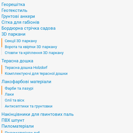
Георешітка
Геотекстиль
Грунтові анкери
Сітка для габіонів
Бордюрна стрічка садова
3D паркани
Секції 3D паркану
Ворота та хвіртки 3D паркану
Стовпи та кріплення 3D паркану
Терасна дошка
Терасна дошка Holzdorf
Комплектуючі для терасної дошки
Лакофарбові матеріали
Фарби та лазурі
Лаки
Олії та віск
Антисептики та грунтовки
Накінцівники для гвинтових паль
ПВХ шпунт
Пиломатеріали
Пиломатеріали дуб