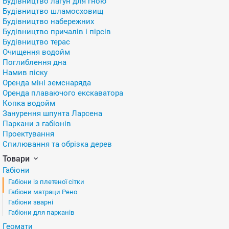
Будівництво лагун для гною
Будівництво шламосховищ
Будівництво набережних
Будівництво причалів і пірсів
Будівництво терас
Очищення водойм
Поглиблення дна
Намив піску
Оренда міні земснаряда
Оренда плаваючого екскаватора
Копка водойм
Занурення шпунта Ларсена
Паркани з габіонів
Проектування
Спилювання та обрізка дерев
Товари
Габіони
Габіони із плетеної сітки
Габіони матраци Рено
Габіони зварні
Габіони для парканів
Геомати