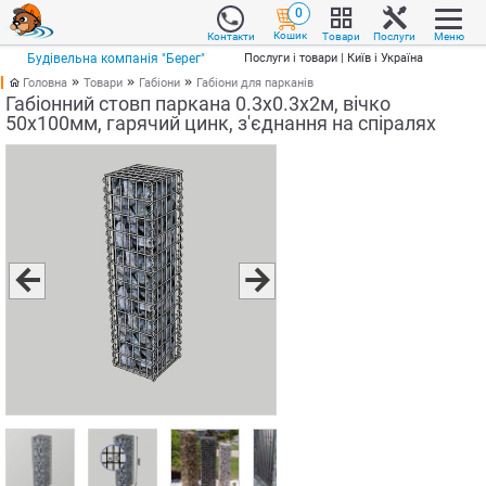
0
Кошик
Товари
Послуги
Меню
Контакти
Будівельна компанія "Берег"
Послуги і товари | Київ і Україна
Головна
Товари
Габіони
Габіони для парканів
Габіонний стовп паркана 0.3х0.3х2м, вічко
50х100мм, гарячий цинк, з'єднання на спіралях