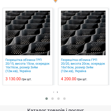
Георешітка об'ємна ГРП
Георешітка об'ємна ГРП
20/15, висота 15см, осередок
20/20, висота 20см, осередок
16х16см, розмір 3х4м
16х16см, розмір 3х4м
(12м.кв), Україна
(12м.кв), Україна
3 130.00
4 200.00
грн
шт.
грн
шт.
‹
›
Каталог товарів і послуг