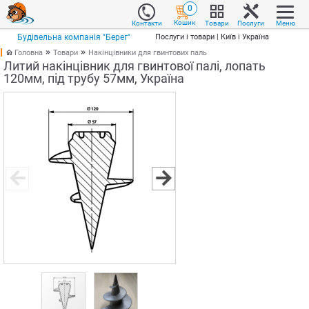
0
Кошик
Товари
Послуги
Меню
Контакти
Будівельна компанія "Берег"
Послуги і товари | Київ і Україна
Головна
Товари
Накінцівники для гвинтових паль
Литий накінцівник для гвинтової палі, лопать
120мм, під трубу 57мм, Україна