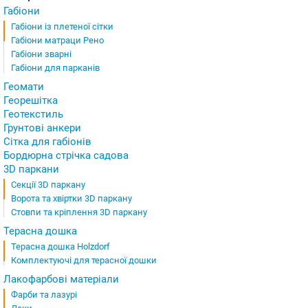
Габіони
Габіони із плетеної сітки
Габіони матраци Рено
Габіони зварні
Габіони для парканів
Геомати
Георешітка
Геотекстиль
Грунтові анкери
Сітка для габіонів
Бордюрна стрічка садова
3D паркани
Секції 3D паркану
Ворота та хвіртки 3D паркану
Стовпи та кріплення 3D паркану
Терасна дошка
Терасна дошка Holzdorf
Комплектуючі для терасної дошки
Лакофарбові матеріали
Фарби та лазурі