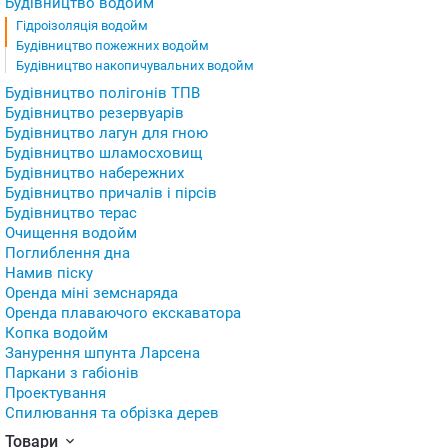
Будівництво водойм
Гідроізоляція водойм
Будівництво пожежних водойм
Будівництво накопичувальних водойм
Будівництво полігонів ТПВ
Будівництво резервуарів
Будівництво лагун для гною
Будівництво шламосховищ
Будівництво набережних
Будівництво причалів і пірсів
Будівництво терас
Очищення водойм
Поглиблення дна
Намив піску
Оренда міні земснаряда
Оренда плаваючого екскаватора
Копка водойм
Занурення шпунта Ларсена
Паркани з габіонів
Проектування
Спилювання та обрізка дерев
Товари