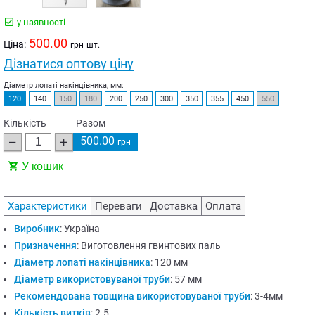
у наявності
500.00
Ціна:
грн
шт.
Дізнатися оптову ціну
Діаметр лопаті накінцівника, мм:
120
140
150
180
200
250
300
350
355
450
550
Кількість
Разом
500.00
грн
У кошик
Характеристики
Переваги
Доставка
Оплата
Виробник
:
Україна
Призначення
:
Виготовлення гвинтових паль
Діаметр лопаті накінцівника
:
120 мм
Діаметр використовуваної труби
:
57 мм
Рекомендована товщина використовуваної труби
:
3-4мм
Кількість витків
:
2.5