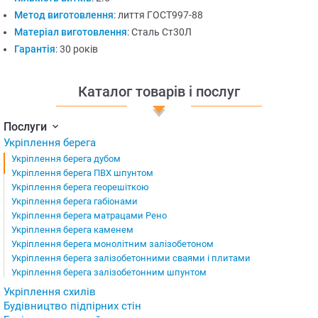
Метод виготовлення
:
лиття ГОСТ997-88
Матеріал виготовлення
:
Сталь Ст30Л
Гарантія
:
30 років
Каталог товарів і послуг
Послуги
Укріплення берега
Укріплення берега дубом
Укріплення берега ПВХ шпунтом
Укріплення берега георешіткою
Укріплення берега габіонами
Укріплення берега матрацами Рено
Укріплення берега каменем
Укріплення берега монолітним залізобетоном
Укріплення берега залізобетонними сваями і плитами
Укріплення берега залізобетонним шпунтом
Укріплення схилів
Будівництво підпірних стін