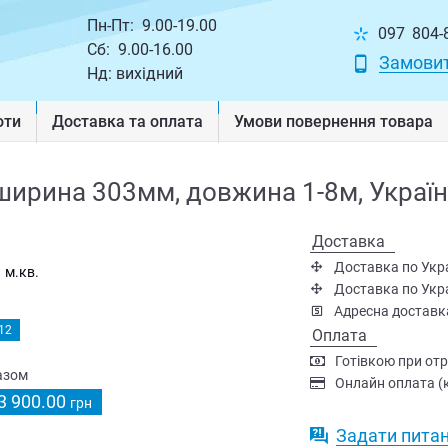
Пн-Пт: 9.00-19.00
097
804-
Сб: 9.00-16.00
Замовит
Нд: вихідний
оти
Доставка та оплата
Умови повернення товарa
ширина 303мм, довжина 1-8м, Украї
Доставка
Доставка по Укра
м.кв.
Доставка по Украї
Адресна доставка
12
Оплата
Готівкою при от
азом
Онлайн оплата (к
3 900.00
грн
Задати пита