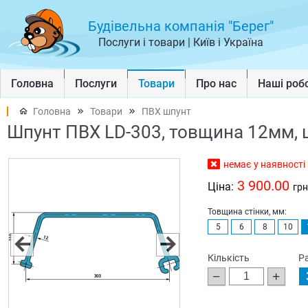
Будівельна компанія "Берег"
Послуги і товари | Київ і Україна
Головна
Послуги
Товари
Про нас
Наші роб
Головна
Товари
ПВХ шпунт
Шпунт ПВХ LD-303, товщина 12мм, 
немає у наявності
3 900.00
Ціна:
грн
Товщина стінки, мм:
5
6
8
10
Кількість
Р