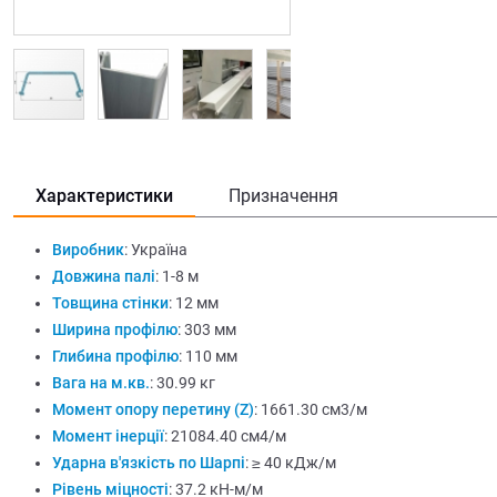
Характеристики
Призначення
Виробник
:
Україна
Довжина палі
:
1-8 м
Товщина стінки
:
12 мм
Ширина профілю
:
303 мм
Глибина профілю
:
110 мм
Вага на м.кв.
:
30.99 кг
Момент опору перетину (Z)
:
1661.30 см3/м
Момент інерції
:
21084.40 см4/м
Ударна в'язкість по Шарпі
:
≥ 40 кДж/м
Рівень міцності
:
37.2 кН-м/м