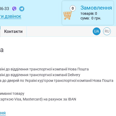
Замовлення
86-33
0
товарів:
0
и дзвінок
сума:
0
грн.
Контакти
UA
RU
на
їні до відділення транспортної компанії Нова Пошта
ні до відділення транспортної компанії Delivery
 до дверей по Україні кур’єром транспортної компанії Нова Пошта
риманні товару
арткою Visa, Mastercard) на рахунок за IBAN
ння