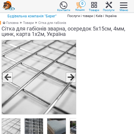
0
Кошик
Товари
Послуги
Меню
Контакти
Будівельна компанія "Берег"
Послуги і товари | Київ і Україна
Головна
Товари
Сітка для габіонів
Сітка для габіонів зварна, осередок 5х15см, 4мм,
цинк, карта 1х2м, Україна