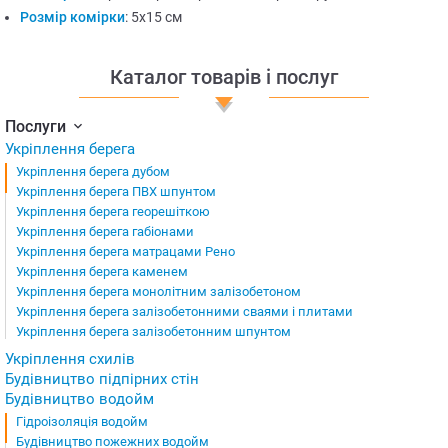
Розмір комірки
:
5х15 см
Каталог товарів і послуг
Послуги
Укріплення берега
Укріплення берега дубом
Укріплення берега ПВХ шпунтом
Укріплення берега георешіткою
Укріплення берега габіонами
Укріплення берега матрацами Рено
Укріплення берега каменем
Укріплення берега монолітним залізобетоном
Укріплення берега залізобетонними сваями і плитами
Укріплення берега залізобетонним шпунтом
Укріплення схилів
Будівництво підпірних стін
Будівництво водойм
Гідроізоляція водойм
Будівництво пожежних водойм