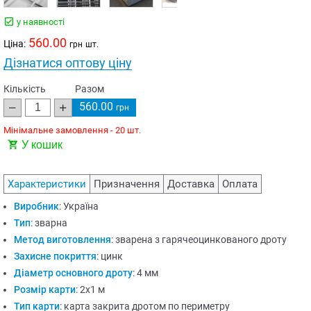
у наявності
560.00
Ціна:
грн
шт.
Дізнатися оптову ціну
Кількість
Разом
560.00
грн
Мінімальне замовлення - 20 шт.
У кошик
Характеристики
Призначення
Доставка
Оплата
Виробник
:
Україна
Тип
:
зварна
Метод виготовлення
:
зварена з гарячеоцинкованого дроту
Захисне покриття
:
цинк
Діаметр основного дроту
:
4 мм
Розмір карти
:
2х1 м
Тип карти
:
карта закрита дротом по периметру