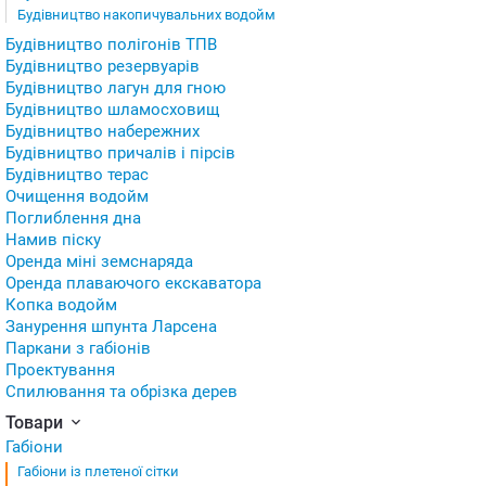
Будівництво накопичувальних водойм
Будівництво полігонів ТПВ
Будівництво резервуарів
Будівництво лагун для гною
Будівництво шламосховищ
Будівництво набережних
Будівництво причалів і пірсів
Будівництво терас
Очищення водойм
Поглиблення дна
Намив піску
Оренда міні земснаряда
Оренда плаваючого екскаватора
Копка водойм
Занурення шпунта Ларсена
Паркани з габіонів
Проектування
Спилювання та обрізка дерев
Товари
Габіони
Габіони із плетеної сітки