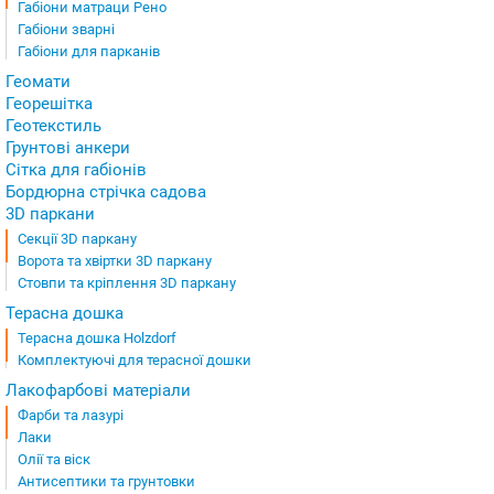
Габіони матраци Рено
Габіони зварні
Габіони для парканів
Геомати
Георешітка
Геотекстиль
Грунтові анкери
Сітка для габіонів
Бордюрна стрічка садова
3D паркани
Секції 3D паркану
Ворота та хвіртки 3D паркану
Стовпи та кріплення 3D паркану
Терасна дошка
Терасна дошка Holzdorf
Комплектуючі для терасної дошки
Лакофарбові матеріали
Фарби та лазурі
Лаки
Олії та віск
Антисептики та грунтовки